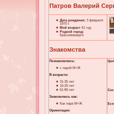
Патров Валерий Сер
Дата рождения:
3 февраля
1970 г.
Мой возраст
41 год
Родной город:
Красновишерск
Знакомства
Познакомлюсь:
Цел
с парой М+Ж
В возрасте:
31-35 лет
16-20 лет
61-80 лет
Сос
Знакомлюсь κaк:
Как пара М+Ж
Ест
Ориентация: