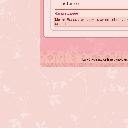
Гетеро
Читать далее
Метки:
Волосы
,
желание
,
мужчин
,
общения
,
станет
Клуб новых online знакомс