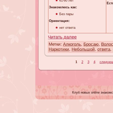
61-80 лет
Ест
Знакомлюсь κaк:
Без пары
Ориентация:
нет ответа
Читать далее
Метки:
Алкоголь
,
Бросаю
,
Воло
Наркотики
,
Небольшой
,
ответа
,
1
2
3
4
следующ
Клуб новых online знакомс