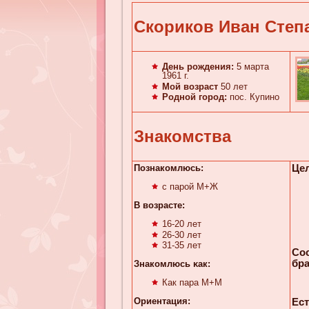
Скориков Иван Степ
День рождения:
5 марта
1961 г.
Мой возраст
50 лет
Родной город:
пос. Купино
Знакомства
Познакомлюсь:
Цел
с парой М+Ж
В возрасте:
16-20 лет
26-30 лет
31-35 лет
Со
бра
Знакомлюсь κaк:
Как пара М+М
Ориентация:
Ест