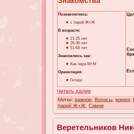
Знакомства
Познакомлюсь:
Цел
с парой Ж+Ж
В возрасте:
21-25 лет
26-30 лет
51-60 лет
Со
бра
Знакомлюсь κaк:
Как пара М+М
Ест
Ориентация:
Гетеро
Читать далее
Метки:
важное
,
Волосы
,
время
,
парой Ж+Ж
,
Самое
Веретельников Ник