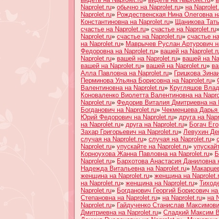
Naprolet.ru
»
обычно на Naprolet.ru
»
на Naprolet
Naprolet.ru
»
Рождественская Нина Олеговна на
Константиновна на Naprolet.ru
»
Щаникова Тать
счастье на Naprolet.ru
»
счастье на Naprolet.ru
Naprolet.ru
»
счастье на Naprolet.ru
»
счастье на
на Naprolet.ru
»
Маврычев Руслан Артурович на
Федоровна на Naprolet.ru
»
вашей на Naprolet.r
Naprolet.ru
»
вашей на Naprolet.ru
»
вашей на Nap
вашей на Naprolet.ru
»
вашей на Naprolet.ru
»
ва
Алла Павловна на Naprolet.ru
»
Грицкова Зинаи
Перминова Ульяна Борисовна на Naprolet.ru
»
Валентиновна на Naprolet.ru
»
Кругляшов Влади
Коноваленко Виолетта Валентиновна на Naprol
Naprolet.ru
»
Федорив Виталия Дмитриевна на N
Богданович на Naprolet.ru
»
Чекменцева Дарья 
Юрий Федорович на Naprolet.ru
»
друга на Napr
на Naprolet.ru
»
друга на Naprolet.ru
»
Богач Его
Захар Григорьевич на Naprolet.ru
»
Левухин Ден
случая на Naprolet.ru
»
случая на Naprolet.ru
»
Naprolet.ru
»
упускайте на Naprolet.ru
»
упускайт
Корноухова Жанна Павловна на Naprolet.ru
»
Б
Naprolet.ru
»
Бархотова Анастасия Даниловна на
Надежда Витальевна на Naprolet.ru
»
Макарцев
женщина на Naprolet.ru
»
женщина на Naprolet.
на Naprolet.ru
»
женщина на Naprolet.ru
»
Тиход
Naprolet.ru
»
Богданович Георгий Борисович на 
Степановна на Naprolet.ru
»
на Naprolet.ru
»
на N
Naprolet.ru
»
Гайдученко Станислав Максимович
Дмитриевна на Naprolet.ru
»
Сладкий Максим Ви