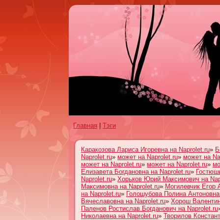
Главная
|
Тэги
Каракозова Лариса Игоревна на Naprolet.ru
»
Б
Naprolet.ru
»
может на Naprolet.ru
»
может на Nap
может на Naprolet.ru
»
может на Naprolet.ru
»
мо
Елизавета Богдановна на Naprolet.ru
»
Гостюши
Naprolet.ru
»
Хорьков Юрий Максимович на Napr
Максимовна на Naprolet.ru
»
Могилевчик Егор А
на Naprolet.ru
»
Голошубова Полина Антоновна н
Вячеславовна на Naprolet.ru
»
Хорош Валентина
Паленов Ростислав Богданович на Naprolet.ru
Николаевна на Naprolet.ru
»
Творилов Констант