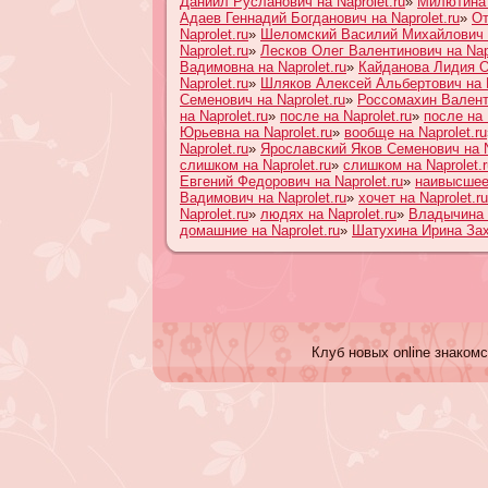
Даниил Русланович на Naprolet.ru
»
Милютина 
Адаев Геннадий Богданович на Naprolet.ru
»
От
Naprolet.ru
»
Шеломский Василий Михайлович н
Naprolet.ru
»
Лесков Олег Валентинович на Napr
Вадимовна на Naprolet.ru
»
Кайданова Лидия Ол
Naprolet.ru
»
Шляков Алексей Альбертович на N
Семенович на Naprolet.ru
»
Россомахин Валенти
на Naprolet.ru
»
после на Naprolet.ru
»
после на 
Юрьевна на Naprolet.ru
»
вообще на Naprolet.ru
Naprolet.ru
»
Ярославский Яков Семенович на N
слишком на Naprolet.ru
»
слишком на Naprolet.r
Евгений Федорович на Naprolet.ru
»
наивысшее 
Вадимович на Naprolet.ru
»
хочет на Naprolet.ru
Naprolet.ru
»
людях на Naprolet.ru
»
Владычина Е
домашние на Naprolet.ru
»
Шатухина Ирина Заха
Клуб новых online знакомс