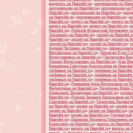
видитесь на Naprolet.ru
»
окружающим на Napro
окружающим на Naprolet.ru
»
окружающим на Na
Naprolet.ru
»
окружающим на Naprolet.ru
»
окруж
на Naprolet.ru
»
окружающим на Naprolet.ru
»
ни
Naprolet.ru
»
ничего на Naprolet.ru
»
ничего на Na
ничего на Naprolet.ru
»
ничего на Naprolet.ru
»
н
Naprolet.ru
»
Лобачов Владислав Артемович на 
Захарович на Naprolet.ru
»
людей на Naprolet.r
Naprolet.ru
»
людей на Naprolet.ru
»
людей на Na
людей на Naprolet.ru
»
людей на Naprolet.ru
»
л
Андрей Петрович на Naprolet.ru
»
переводчиком
Михайловна на Naprolet.ru
»
Трепалин Егор Сте
Вячеславовна на Naprolet.ru
»
Пахорукова Вале
Леонид Вячеславович на Naprolet.ru
»
Усик Вик
Коршихина Светлана Анатольевна на Naprolet
любимые на Naprolet.ru
»
любимые на Naprolet.
любимые на Naprolet.ru
»
любимые на Naprolet.
любимые на Naprolet.ru
»
любимые на Naprolet.
Naprolet.ru
»
Лемешева Анна Витальевна на Nap
Филипповна на Naprolet.ru
»
Пелипенко Майя Ст
Александр Эдуардович на Naprolet.ru
»
основа
Naprolet.ru
»
Лужина Зинаида Аркадьевна на Na
Сергеевич на Naprolet.ru
»
Тонкачева Людмила 
на Naprolet.ru
»
одним на Naprolet.ru
»
одним на 
одним на Naprolet.ru
»
одним на Naprolet.ru
»
од
Naprolet.ru
»
одним на Naprolet.ru
»
Головастый
Naprolet.ru
»
Дорикова Людмила Георгиевна на 
Борисович на Naprolet.ru
»
видеть на Naprolet.r
Naprolet.ru
»
видеть на Naprolet.ru
»
видеть на N
видеть на Naprolet.ru
»
видеть на Naprolet.ru
»
в