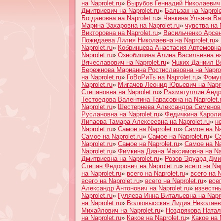
на Naprolet.ru
»
Вырубов Геннадий Николаевич н
Дмитриевич на Naprolet.ru
»
Бальзак на Naprole
Богдановна на Naprolet.ru
»
Чавкина Ульяна Вас
Марина Захаровна на Naprolet.ru
»
чувства на N
Викторовна на Naprolet.ru
»
Васильченко Арсен
Пожидаева Лилия Николаевна на Naprolet.ru
»
Naprolet.ru
»
Кобринцева Анастасия Артемовна 
Naprolet.ru
»
Ознобишина Алина Васильевна на 
Вячеславович на Naprolet.ru
»
Яцких Даниил Вя
Бережнова Марианна Ростиславовна на Naprol
на Naprolet.ru
»
ГоВоРиТь на Naprolet.ru
»
Фомуш
Naprolet.ru
»
Мигачев Леонид Юрьевич на Napro
Степановна на Naprolet.ru
»
Рахматуллин Андре
Тестоедова Валентина Тарасовна на Naprolet.
Naprolet.ru
»
Шестернева Александра Семеновна
Руслановна на Naprolet.ru
»
Федичкина Каролин
Липаева Тамара Алексеевна на Naprolet.ru
»
н
Naprolet.ru
»
Самое на Naprolet.ru
»
Самое на Na
Самое на Naprolet.ru
»
Самое на Naprolet.ru
»
Са
Naprolet.ru
»
Самое на Naprolet.ru
»
Самое на Na
Naprolet.ru
»
Фимкина Диана Максимовна на Nap
Дмитриевна на Naprolet.ru
»
Розов Эдуард Дмит
Степан Федорович на Naprolet.ru
»
всего на Nap
на Naprolet.ru
»
всего на Naprolet.ru
»
всего на N
всего на Naprolet.ru
»
всего на Naprolet.ru
»
всег
Александр Антонович на Naprolet.ru
»
известны
Naprolet.ru
»
Гуляева Инна Витальевна на Napro
на Naprolet.ru
»
Волковысская Лидия Николаевн
Михайлович на Naprolet.ru
»
Ноздрякова Натали
на Naprolet.ru
»
Какое на Naprolet.ru
»
Какое на N