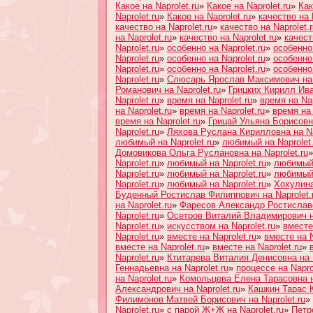
Какое на Naprolet.ru
»
Какое на Naprolet.ru
»
Как
Naprolet.ru
»
Какое на Naprolet.ru
»
качество на 
качество на Naprolet.ru
»
качество на Naprolet.r
на Naprolet.ru
»
качество на Naprolet.ru
»
качест
Naprolet.ru
»
особенно на Naprolet.ru
»
особенно 
Naprolet.ru
»
особенно на Naprolet.ru
»
особенно 
Naprolet.ru
»
особенно на Naprolet.ru
»
особенно 
Naprolet.ru
»
Слюсарь Ярослав Максимович на N
Романович на Naprolet.ru
»
Грицких Кирилл Ива
Naprolet.ru
»
время на Naprolet.ru
»
время на Nap
на Naprolet.ru
»
время на Naprolet.ru
»
время на 
время на Naprolet.ru
»
Грицай Ульяна Борисовна
Naprolet.ru
»
Ляхова Руслана Кирилловна на Na
любимый на Naprolet.ru
»
любимый на Naprolet.
Домовикова Ольга Руслановна на Naprolet.ru
Naprolet.ru
»
любимый на Naprolet.ru
»
любимый 
Naprolet.ru
»
любимый на Naprolet.ru
»
любимый 
Naprolet.ru
»
любимый на Naprolet.ru
»
Хохулина
Буденный Ростислав Филиппович на Naprolet.
на Naprolet.ru
»
Фаресов Александр Ростиславо
Naprolet.ru
»
Осетров Виталий Владимирович на
Naprolet.ru
»
искусством на Naprolet.ru
»
вместе 
Naprolet.ru
»
вместе на Naprolet.ru
»
вместе на N
вместе на Naprolet.ru
»
вместе на Naprolet.ru
»
Naprolet.ru
»
Ктитарева Виталия Денисовна на N
Геннадьевна на Naprolet.ru
»
процессе на Napro
на Naprolet.ru
»
Комольцева Елена Тарасовна на
Александрович на Naprolet.ru
»
Кашкин Тарас К
Филимонов Матвей Борисович на Naprolet.ru
»
Naprolet.ru
»
с парой Ж+Ж на Naprolet.ru
»
Петр