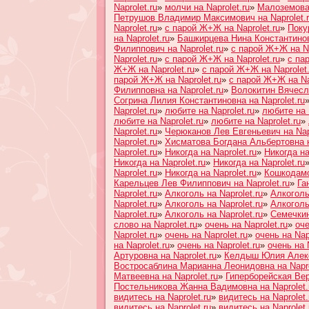
Naprolet.ru
»
молчи на Naprolet.ru
»
Малоземова 
Петрушов Владимир Максимович на Naprolet.
Naprolet.ru
»
с парой Ж+Ж на Naprolet.ru
»
Поку
на Naprolet.ru
»
Башкирцева Нина Константиновн
Филиппович на Naprolet.ru
»
с парой Ж+Ж на Na
Naprolet.ru
»
с парой Ж+Ж на Naprolet.ru
»
с па
Ж+Ж на Naprolet.ru
»
с парой Ж+Ж на Naprolet.
парой Ж+Ж на Naprolet.ru
»
с парой Ж+Ж на Nap
Филипповна на Naprolet.ru
»
Волокитин Вячесла
Согрина Лилия Константиновна на Naprolet.ru
Naprolet.ru
»
любите на Naprolet.ru
»
любите на 
любите на Naprolet.ru
»
любите на Naprolet.ru
»
Naprolet.ru
»
Черюканов Лев Евгеньевич на Napr
Naprolet.ru
»
Хисматова Богдана Альбертовна на
Naprolet.ru
»
Никогда на Naprolet.ru
»
Никогда на
Никогда на Naprolet.ru
»
Никогда на Naprolet.ru
Naprolet.ru
»
Никогда на Naprolet.ru
»
Кошкодамо
Карельцев Лев Филиппович на Naprolet.ru
»
Га
Naprolet.ru
»
Алкоголь на Naprolet.ru
»
Алкоголь 
Naprolet.ru
»
Алкоголь на Naprolet.ru
»
Алкоголь 
Naprolet.ru
»
Алкоголь на Naprolet.ru
»
Семечкин
слово на Naprolet.ru
»
очень на Naprolet.ru
»
оче
Naprolet.ru
»
очень на Naprolet.ru
»
очень на Napr
на Naprolet.ru
»
очень на Naprolet.ru
»
очень на N
Артуровна на Naprolet.ru
»
Келдыш Юлия Алекса
Востросаблина Марианна Леонидовна на Napro
Матвеевна на Naprolet.ru
»
Гиперборейская Вер
Постельникова Жанна Вадимовна на Naprolet.
видитесь на Naprolet.ru
»
видитесь на Naprolet.
видитесь на Naprolet.ru
»
видитесь на Naprolet.