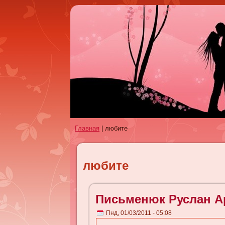
Главная
| любите
любите
Письменюк Руслан А
Пнд, 01/03/2011 - 05:08