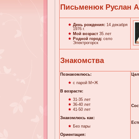
Письменюк Руслан 
День рождения:
14 деκaбря
1976 г.
Мой возраст
35 лет
Родной город:
село
Электрогорск
Знакомства
Познакомлюсь:
Цел
с парой М+Ж
В возрасте:
31-35 лет
36-40 лет
Сос
41-50 лет
Знакомлюсь κaк:
Ест
Без пары
Ориентация: