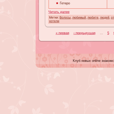
Гетеро
Читать далее
Метки:
Волосы
,
любимый
,
любите
,
людей
,
о
хотели
« первая
‹ предыдущая
…
5
Клуб новых online знакомс