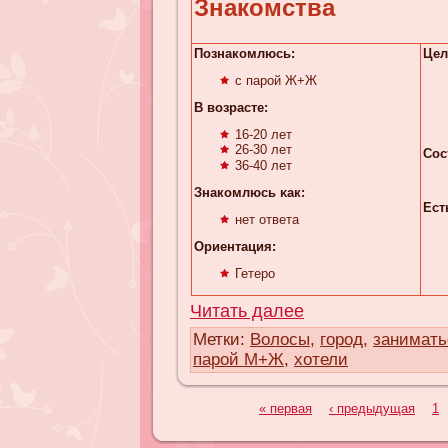
Знакомства
Познакомлюсь:
Цел
с парой Ж+Ж
В возрасте:
16-20 лет
26-30 лет
Сос
36-40 лет
Знакомлюсь κaк:
Ест
нет ответа
Ориентация:
Гетеро
Читать далее
Метки:
Волосы
,
город
,
занимать
парой М+Ж
,
хотели
« первая
‹ предыдущая
1