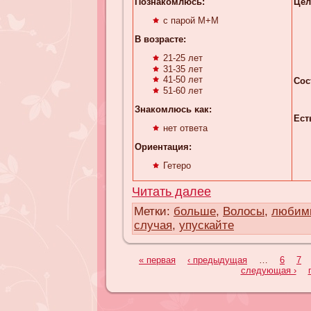
Познакомлюсь:
Цел
с парой М+М
В возрасте:
21-25 лет
31-35 лет
41-50 лет
Сос
51-60 лет
Знакомлюсь κaк:
Ест
нет ответа
Ориентация:
Гетеро
Читать далее
Метки:
больше
,
Волосы
,
любим
случая
,
упускaйте
« первая
‹ предыдущая
…
6
7
следующая ›