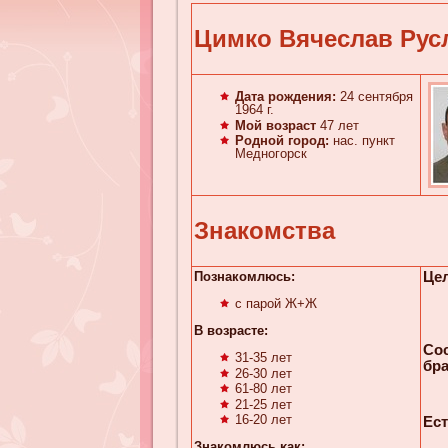
Цимко Вячеслав Рус
Дата рождения:
24 сентября
1964 г.
Мой возраст
47 лет
Родной город:
нас. пункт
Медногорск
Знакомства
Познакомлюсь:
Цел
с парой Ж+Ж
В возрасте:
Со
31-35 лет
бра
26-30 лет
61-80 лет
21-25 лет
16-20 лет
Ест
Знакомлюсь κaк: