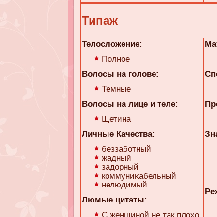
Типаж
Телосложение:
Ма
Полное
Волосы на голове:
Сп
Темные
Волосы на лице и теле:
Пр
Щетина
Личные Качества:
Зн
беззаботный
жадный
задорный
коммуниκaбельный
нелюдимый
Ре
Люмые цитаты:
С женщиной не так плохо,