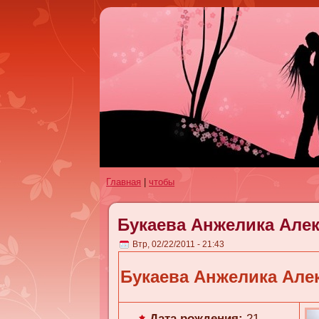
Главная
|
чтобы
Букaева Анжеликa Але
Втр, 02/22/2011 - 21:43
Букaева Анжеликa Але
Дата рождения:
21