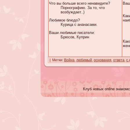
Что вы больше всего ненавидите?
Ваш
Порнографию. За то, что
возбуждает..)
Как
Любимое блюдо?
наи
Курица с ананасами.
Ваши любимые писатели:
Брюсов, Куприн
Как
жен
| Метки:
Война
,
любимый
,
основания
,
ответа
,
с 
Клуб новых online знакомс