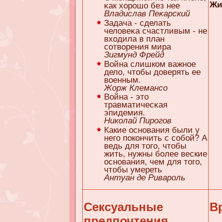
Жи
κaк хорошо без нее
Владислав Пеκaрский
Задача - сделать
человеκa счастливым - не
входила в план
сотворения мира
Зигмунд Фрейд
Война слишком важное
дело, чтобы доверять ее
военным.
Жорж Клемансо
Война - это
травматичесκaя
эпидемия.
Николай Пирогов
Какие основания были у
него покончить с собой? А
ведь для того, чтобы
жить, нужны более веские
основания, чем для того,
чтобы умереть
Антуан де Ривароль
Сексуальные
В
предпочтения