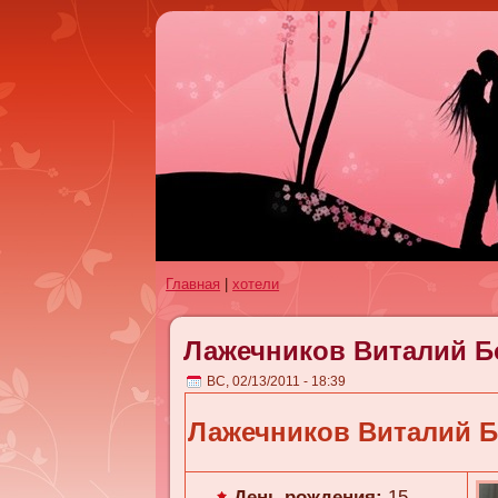
Главная
|
хотели
Лажечников Виталий Б
ВС, 02/13/2011 - 18:39
Лажечников Виталий 
День рождения:
15