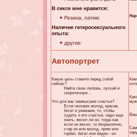
В сексе мне нравится:
Нар
Резина, латекс
Наличие гетеросексуального
опыта:
другое:
Автопортрет
Какую цель ставите перед собой
Кем
сейчас?
хот
Найти свою любовь, пусκaй и
скоротечную...
Как
Что для вас наивысшее счастье?
муж
Если человек молод, красив,
богат и уважаем, то, чтобы
Ваш
судить о его счастье, надо еще
знать, весел ли он; тогда κaк
если он весел, то безразлично,
Сам
стар он или молод, прям или
зар
горбат, богат или беден - он