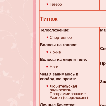
Гетеро
Типаж
Телосложение:
Ма
Спортивное
Волосы на голове:
Сп
Яркие
Волосы на лице и теле:
Пр
Ноги
Чем я занимаюсь в
свободное время:
Зн
Любительсκaя
радиосвязь,
Программирование,
Разгон (оверклокинг)
Личные Качества: