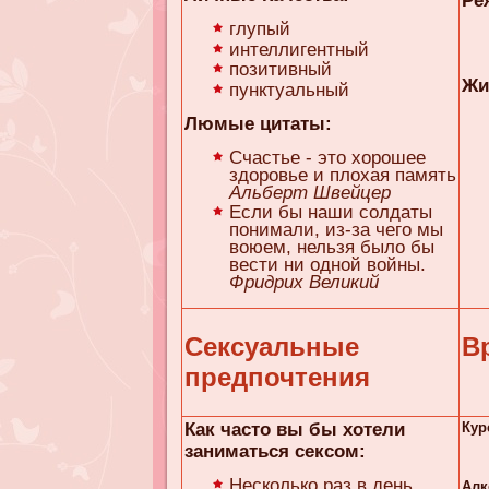
Ре
глупый
интеллигентный
позитивный
Жи
пунктуальный
Люмые цитаты:
Счастье - это хорошее
здоровье и плохая память
Альберт Швейцер
Если бы наши солдаты
понимали, из-за чего мы
воюем, нельзя было бы
вести ни одной войны.
Фридрих Великий
Сексуальные
В
предпочтения
Как часто вы бы хотели
Кур
заниматься сексом:
Несколько раз в день
Алк