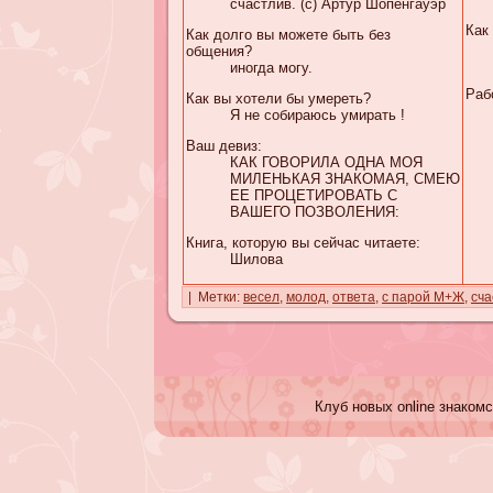
счастлив. (с) Артур Шопенгауэр
Как
Как долго вы можете быть без
общения?
иногда могу.
Раб
Как вы хотели бы умереть?
Я не собираюсь умирать !
Ваш девиз:
КАК ГОВОРИЛА ОДНА МОЯ
МИЛЕНЬКАЯ ЗНАКОМАЯ, СМЕЮ
ЕЕ ПРОЦЕТИРОВАТЬ С
ВАШЕГО ПОЗВОЛЕНИЯ:
Книга, которую вы сейчас читаете:
Шилова
| Метки:
весел
,
молод
,
ответа
,
с парой М+Ж
,
сча
Клуб новых online знакомс