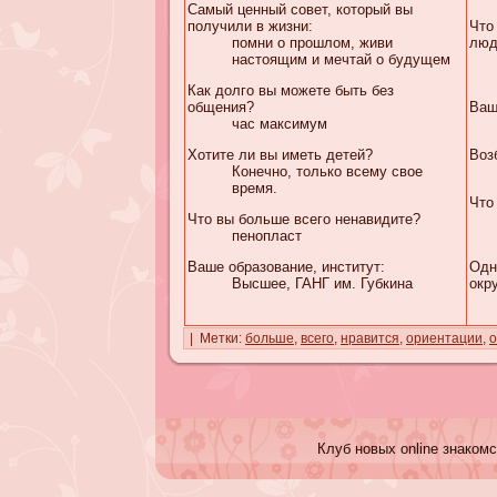
Самый ценный совет, который вы
получили в жизни:
Что
помни о прошлом, живи
люд
настоящим и мечтай о будущем
Как долго вы можете быть без
общения?
Ваш
час максимум
Хотите ли вы иметь детей?
Воз
Конечно, только всему свое
время.
Что
Что вы больше всего ненавидите?
пенопласт
Ваше образование, институт:
Одн
Высшее, ГАНГ им. Губкина
окр
| Метки:
больше
,
всего
,
нравится
,
ориентации
,
о
Клуб новых online знакомс