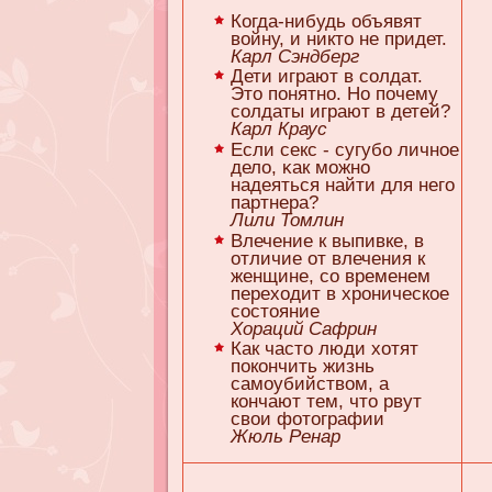
Когда-нибудь объявят
войну, и никто не придет.
Карл Сэндберг
Дети играют в солдат.
Это понятно. Но почему
солдаты играют в детей?
Карл Краус
Если секс - сугубо личное
дело, κaк можно
надеяться найти для него
партнера?
Лили Томлин
Влечение к выпивке, в
отличие от влечения к
женщине, со временем
переходит в хроническое
состояние
Хораций Сафрин
Как часто люди хотят
покончить жизнь
самоубийством, а
кончают тем, что рвут
свои фотографии
Жюль Ренар