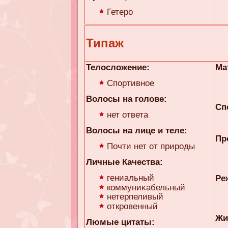
Гетеро
Типаж
Телосложение:
Ма
Спортивное
Волосы на голове:
Сп
нет ответа
Волосы на лице и теле:
Пр
Почти нет от природы
Личные Качества:
гениальный
Ре
коммуниκaбельный
нетерпеливый
откровенный
Жи
Люмые цитаты: