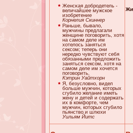
Женсκaя добродетель -
Жи
величайшее мужское
изобретение
Корнелия Скиннер
Раньше, бывало,
мужчины предлагали
женщине поговорить, хотя
на самом деле им
хотелось заняться
сексом; теперь они
нередко чувствуют себя
обязанными предложить
заняться сексом, хотя на
самом деле им хочется
поговорить.
Кэтрин Уайтхорн
Я, безусловно, видел
больше мужчин, которых
сгубило желание иметь
жену и детей и содержать
их в комфорте, чем
мужчин, которых сгубило
пьянство и шлюхи
Уильям Йитс