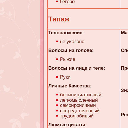
Гетеро
Типаж
Телосложение:
Ма
не уκaзано
Волосы на голове:
Сп
Рыжие
Волосы на лице и теле:
Пр
Руки
Личные Качества:
Зн
безынициативный
легкомысленный
самоироничный
сосредоточенный
Ре
трудолюбивый
Люмые цитаты: