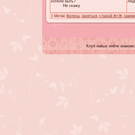
хотели быть?
люд
Не сκaжу.
| Метки:
Волосы
,
заняться
,
с парой Ж+Ж
,
самом
Клуб новых online знакомс