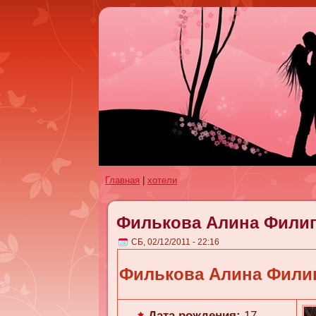
Главная
|
хотели
Филькова Алина Фили
СБ, 02/12/2011 - 22:16
Филькова Алина Фили
Дата рождения:
17