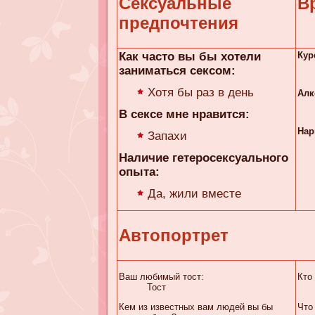
Сексуальные
В
предпочтения
Как часто вы бы хотели
Кур
заниматься сексом:
Хотя бы раз в день
Алк
В сексе мне нравится:
Нар
Запахи
Наличие гетеросексуального
опыта:
Да, жили вместе
Автопортрет
Ваш любимый тост:
Кто
Тост
Кем из известных вам людей вы бы
Что