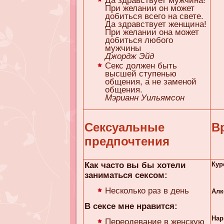
Да здравствует мужчина!
При желании он может
добиться всего на свете.
Да здравствует женщина!
При желании она может
добиться любого
мужчины
Джордж Эйд
Секс должен быть
высшей ступенью
общения, а не заменой
общения.
Мэрианн Уильямсон
Сексуальные
В
предпочтения
Как часто вы бы хотели
Кур
заниматься сексом:
Несколько раз в день
Алк
В сексе мне нравится:
Нар
Переодевание в женскую