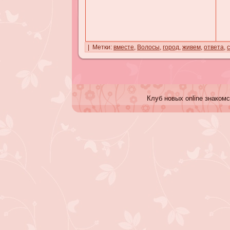
| Метки:
вместе
,
Волосы
,
город
,
живем
,
ответа
,
Клуб новых online знакомс