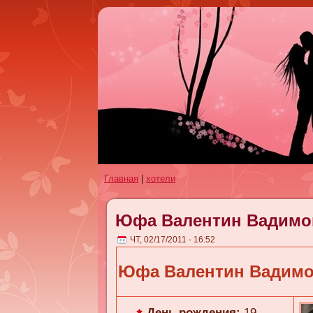
Главная
|
хотели
Юфа Валентин Вадимо
ЧТ, 02/17/2011 - 16:52
Юфа Валентин Вадим
День рождения:
19