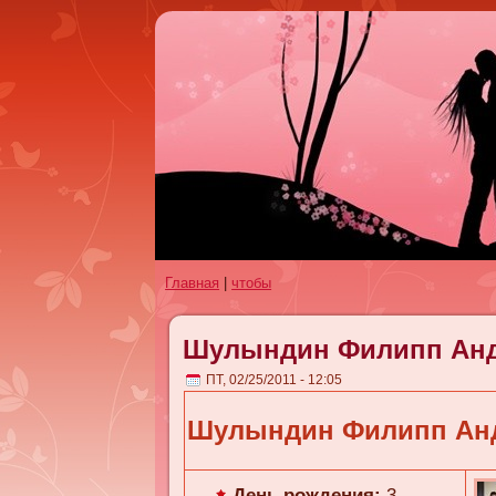
Главная
|
чтобы
Шулындин Филипп Ан
ПТ, 02/25/2011 - 12:05
Шулындин Филипп Ан
День рождения:
3