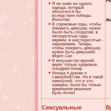
Ре
Я не знаю ни одного
народа, который
обогатился бы
вследствие победы.
Вольтер
Жи
В сороковые годы, чтобы
покорить девушку, нужно
было быть солдатом; в
пятидесятые годы -
евреем; в шестидесятые -
чернокожим. Теперь,
чтобы покорить девушку,
нужно быть девушкой.
Морт Сал
В могущество врачей
верят только здоровые.
Альфред Конар
Иногда я думаю о
самоубийстве. Но я такой
невезучий, что и это,
наверно, было бы только
временное решение
Вуди Аллен
Сексуальные
В