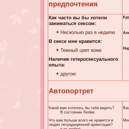
предпочтения
Как часто вы бы хотели
Ку
заниматься сексом:
Несколько раз в неделю
Ал
В сексе мне нравится:
На
Темный цвет кожи
Наличие гетеросексуального
опыта:
другое:
Автопортрет
Какой вам хотелось бы себя видеть?
Ва
В состоянии Любви
Что вам больше всего не нравится в
Мес
людях нетрадиционной ориентации?
я их люблю.