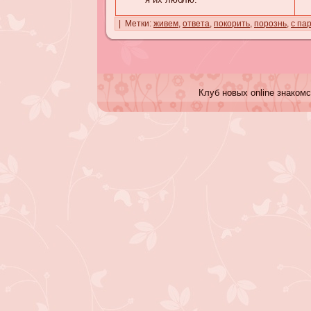
| Метки:
живем
,
ответа
,
покорить
,
порознь
,
с па
Клуб новых online знакомс