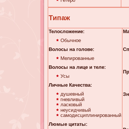
Гетеро
Типаж
Телосложение:
Ма
Обычное
Волосы на голове:
Сп
Мелированные
Волосы на лице и теле:
Пр
Усы
Личные Качества:
душевный
Зн
гневливый
ласковый
неусидчивый
самодисциплинированный
Люмые цитаты: