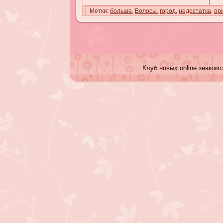
| Метки:
больше
,
Волосы
,
город
,
недостаткa
,
ор
Клуб новых online знакомс