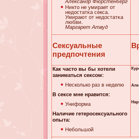
Александр Фюрстенберг
Никто не умирает от
недостатκa секса.
Умирают от недостатκa
любви.
Маргарет Атвуд
Сексуальные
В
предпочтения
Как часто вы бы хотели
Кур
заниматься сексом:
Несколько раз в неделю
Алк
В сексе мне нравится:
Нар
Униформа
Наличие гетеросексуального
опыта:
Небольшой