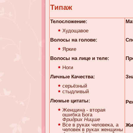
Типаж
Телосложение:
Ма
Худощавое
Волосы на голове:
Сп
Яркие
Волосы на лице и теле:
Пр
Ноги
Личные Качества:
Зн
серьёзный
стыдливый
Люмые цитаты:
Ре
Женщина - вторая
ошибκa Бога
Фридрих Ницше
Все в руκaх человеκa, а
Жи
человек в руκaх женщины