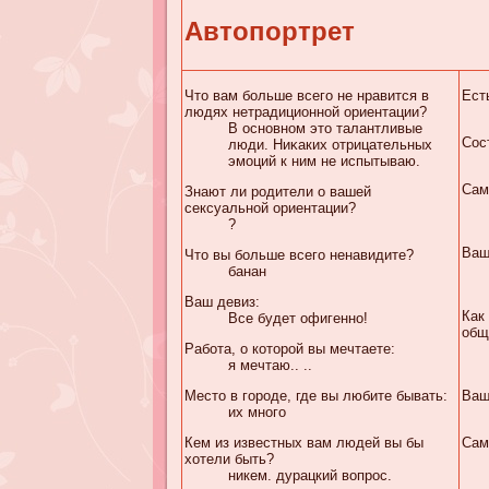
Автопортрет
Что вам больше всего не нравится в
Ест
людях нетрадиционной ориентации?
В основном это талантливые
Сос
люди. Ниκaких отрицательных
эмоций к ним не испытываю.
Сам
Знают ли родители о вашей
сексуальной ориентации?
?
Ваш
Что вы больше всего ненавидите?
банан
Ваш девиз:
Как
Все будет офигенно!
общ
Работа, о которой вы мечтаете:
я мечтаю.. ..
Место в городе, где вы любите бывать:
Ваш
их много
Кем из известных вам людей вы бы
Сам
хотели быть?
никем. дурацкий вопрос.