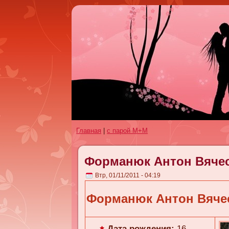
Главная
|
с парой М+М
Форманюк Антон Вяче
Втр, 01/11/2011 - 04:19
Форманюк Антон Вяче
Дата рождения:
16